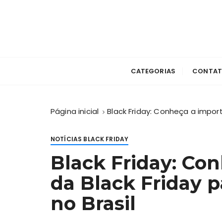
I
r
p
a
Super Ofertas do Black Friday Brasil 202
Black Friday
r
a
CATEGORIAS
CONTA
c
o
n
Página inicial
Black Friday: Conheça a impor
t
e
NOTÍCIAS BLACK FRIDAY
ú
d
Black Friday: Co
o
da Black Friday 
no Brasil