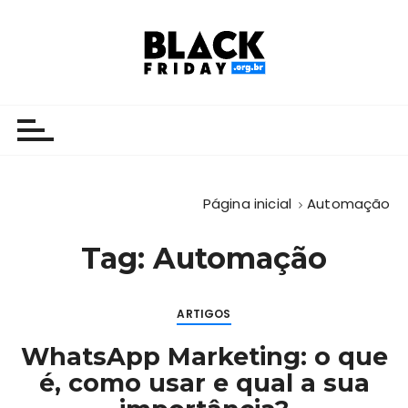
I
r
p
a
Black Friday 2025
Super Ofertas do Black Friday Brasil 2025
r
a
c
o
n
Página inicial
Automação
t
e
Tag:
Automação
ú
d
o
ARTIGOS
WhatsApp Marketing: o que
é, como usar e qual a sua