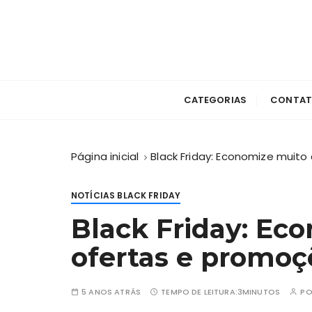
I
r
p
a
Super Ofertas do Black Friday Brasil 202
Black Friday
r
a
CATEGORIAS
CONTA
c
o
n
Página inicial
Black Friday: Economize muito
t
e
NOTÍCIAS BLACK FRIDAY
ú
d
Black Friday: Ec
o
ofertas e promoçõ
5 ANOS ATRÁS
TEMPO DE LEITURA:
3MINUTOS
P