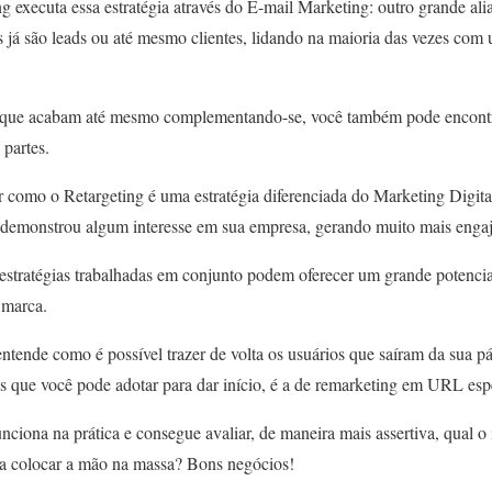
 executa essa estratégia através do E-mail Marketing: outro grande ali
os já são leads ou até mesmo clientes, lidando na maioria das vezes com
s, que acabam até mesmo complementando-se, você também pode encontr
 partes.
r como o Retargeting é uma estratégia diferenciada do Marketing Digita
 demonstrou algum interesse em sua empresa, gerando muito mais enga
stratégias trabalhadas em conjunto podem oferecer um grande potencia
 marca.
entende como é possível trazer de volta os usuários que saíram da sua 
s que você pode adotar para dar início, é a de remarketing em URL espe
iona na prática e consegue avaliar, de maneira mais assertiva, qual o 
ra colocar a mão na massa? Bons negócios!