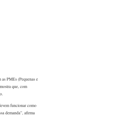
am as PMEs (Pequenas e
 mostra que, com
o.
e devem funcionar como
essa demanda”, afirma